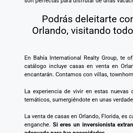
son perfectas para disfrutar de unas vacac
Podrás deleitarte con
Orlando, visitando tod
En Bahía International Realty Group, te 
catálogo incluye casas en venta en Orlan
encantarán. Contamos con villas, townhome
La experiencia de vivir en estas nuevas
temáticos, sumergiéndote en unas verdad
La venta de casas en Orlando, Florida, es 
enganche.
Si eres un inversionista extra
adecuada para tus necesidades.